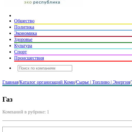
Общество
Политика
Экономика
Здоровье
Культура
Спорт
Происшествия
Главная
/
Каталог организаций Коми
/
Сырье | Топливо | Энергия
/
Газ
Компаний в рубрике: 1