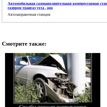
Автомобильная газонаполнительная компрессорная стан
газпром трангаз ухта , ооо
Автозаправочная станция
Смотрите также: