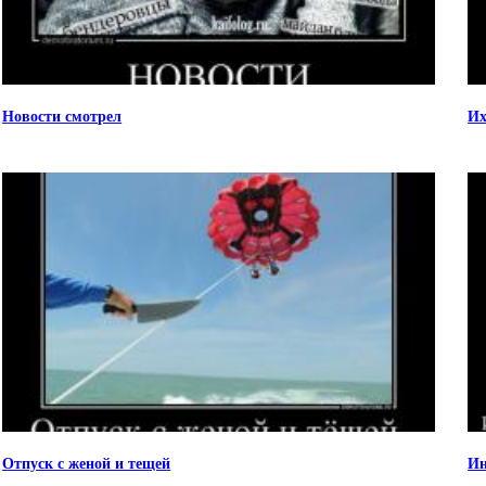
Новости смотрел
Их
Отпуск с женой и тещей
Ин