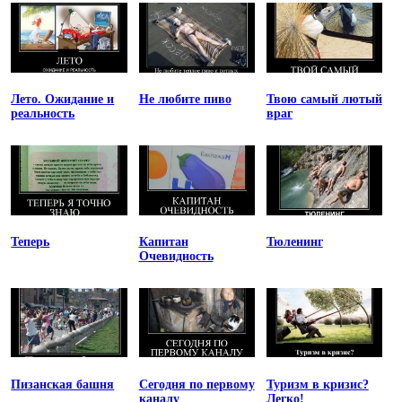
Лето. Ожидание и
Не любите пиво
Твою самый лютый
реальность
враг
Теперь
Капитан
Тюленинг
Очевидность
Пизанская башня
Сегодня по первому
Туризм в кризис?
каналу
Легко!