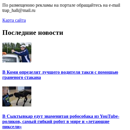
По размещению рекламы на портале обращайтесь на e-mail
trap_hall@mail.ru
Карта сайта
Последние новости
В Коми определят лучшего водителя такси с помощью
граненого стакана
В Сыктывкар едут знаменитая робособака из YouTube-
роликов, самый гибкий робот в мире и «летающие
пиксели»