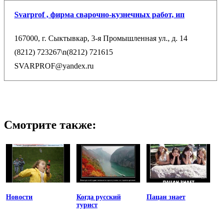
Svarprof , фирма сварочно-кузнечных работ, ип
167000, г. Сыктывкар, 3-я Промышленная ул., д. 14
(8212) 723267\n(8212) 721615
SVARPROF@yandex.ru
Смотрите также:
Новости
Когда русский
Пацан знает
турист