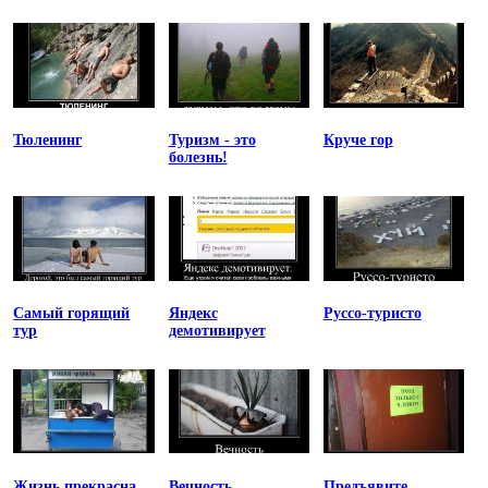
Тюленинг
Туризм - это
Круче гор
болезнь!
Самый горящий
Яндекс
Руссо-туристо
тур
демотивирует
Жизнь прекрасна
Вечность
Предъявите