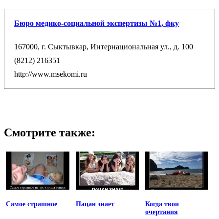
Бюро медико-социальной экспертизы №1, фку
167000, г. Сыктывкар, Интернациональная ул., д. 100
(8212) 216351
http://www.msekomi.ru
Смотрите также:
Самое страшное
Пацан знает
Когда твои
очертания