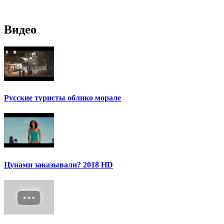
Видео
Русские туристы облико морале
Цунами заказывали? 2018 HD