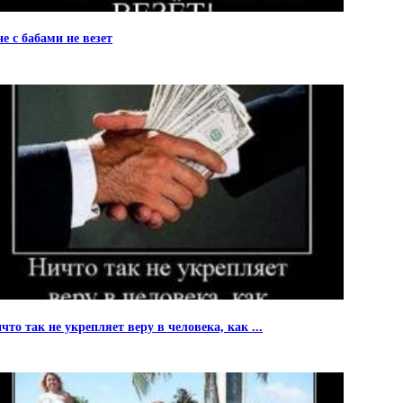
е с бабами не везет
что так не укрепляет веру в человека, как ...