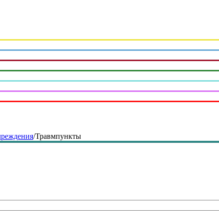
чреждения
/
Травмпункты