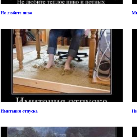
Не любите пиво
Мн
Имитация отпуска
Ни