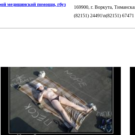
рой медицинской помощи, гбуз
169900, г. Воркута, Тиманская 
(82151) 24491\n(82151) 6747