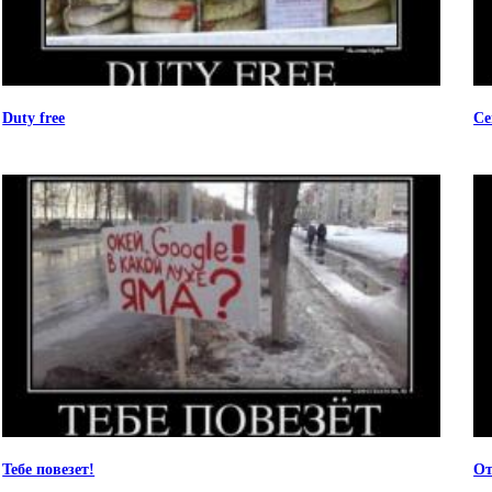
Duty free
Се
Тебе повезет!
От