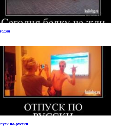
годня
пуск по-русски