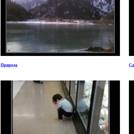
Природа
Са