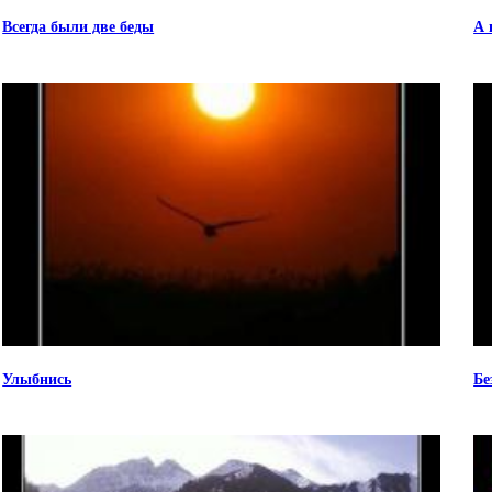
Всегда были две беды
А 
Улыбнись
Бе