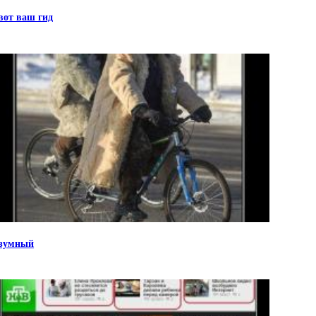
вот ваш гид
зумный