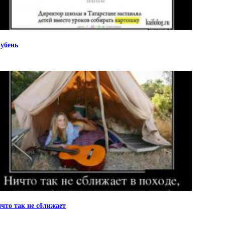
убень
что так не сближает