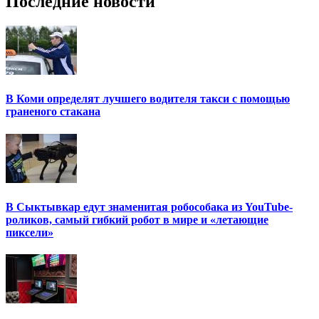
Последние новости
В Коми определят лучшего водителя такси с помощью
граненого стакана
В Сыктывкар едут знаменитая робособака из YouTube-
роликов, самый гибкий робот в мире и «летающие
пиксели»