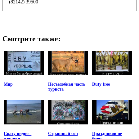
(82142) 39500
Смотрите также:
Мир
Несъедобная часть
Duty free
туриста
Сразу видно -
Страшный сон
Праздников не
дачники
будет