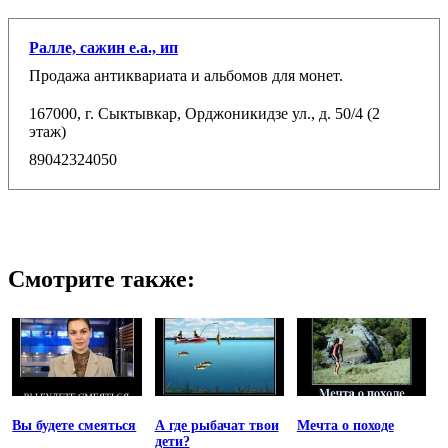
Ралле, сажин е.а., ип
Продажа антиквариата и альбомов для монет.
167000, г. Сыктывкар, Орджоникидзе ул., д. 50/4 (2
этаж)
89042324050
Смотрите также:
Вы будете смеяться
А где рыбачат твои
Мечта о походе
дети?