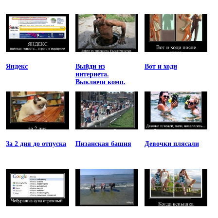
Яндекс
Выйди из
Вот и ходи
интернета.
Выключи комп.
За 2 дня до отпуска
Пизанская башня
Девочки плясали