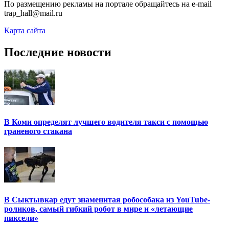
По размещению рекламы на портале обращайтесь на e-mail
trap_hall@mail.ru
Карта сайта
Последние новости
В Коми определят лучшего водителя такси с помощью
граненого стакана
В Сыктывкар едут знаменитая робособака из YouTube-
роликов, самый гибкий робот в мире и «летающие
пиксели»