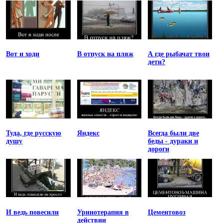
Вот и ходи
В отпуск на пляж
А где рыбачат твои
дети?
Туда, где русскую
Яндекс
Всегда были две
душу
беды - дураки и
дороги
И ведь повесили
Уринотерапия в
Цементовоз
действии