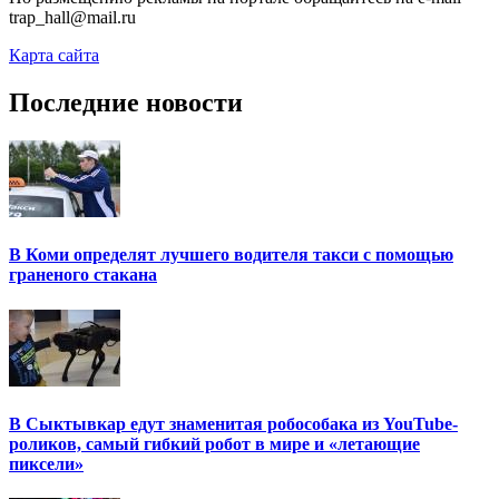
trap_hall@mail.ru
Карта сайта
Последние новости
В Коми определят лучшего водителя такси с помощью
граненого стакана
В Сыктывкар едут знаменитая робособака из YouTube-
роликов, самый гибкий робот в мире и «летающие
пиксели»