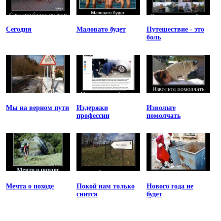
Сегодня
Маловато будет
Путешествие - это
боль
Мы на верном пути
Издержки
Извольте
профессии
помолчать
Мечта о походе
Покой нам только
Нового года не
снится
будет