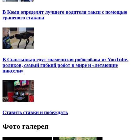
В Коми определят лучшего водителя такси с помощью
граненого стакана
В Сыктывкар едут знаменитая робособака из YouTube-
роликов, самый гибкий робот в мире и «летающие
пиксели»
Ставить ставки и побеждать
Фото галерея