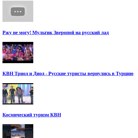
Ржу не могу! Мультик Зверопой на русский лад
КВН Триод и Диод - Русские туристы вернулись в Турцию
Космический туризм КВН