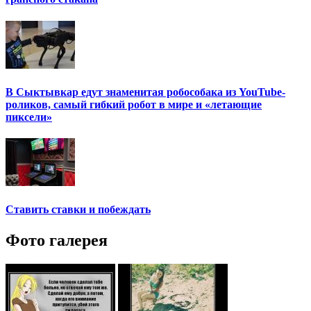
В Сыктывкар едут знаменитая робособака из YouTube-
роликов, самый гибкий робот в мире и «летающие
пиксели»
Ставить ставки и побеждать
Фото галерея