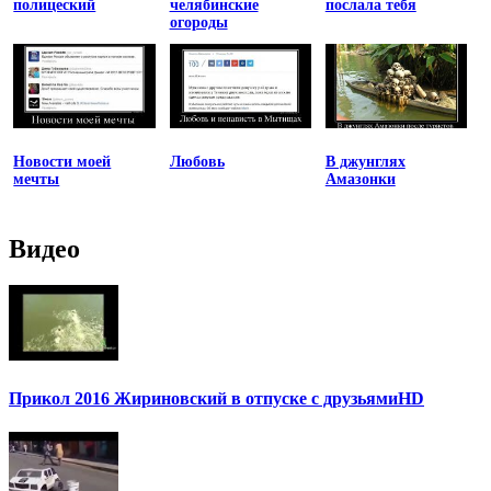
полицеский
челябинские
послала тебя
огороды
Новости моей
Любовь
В джунглях
мечты
Амазонки
Видео
Прикол 2016 Жириновский в отпуске с друзьямиHD