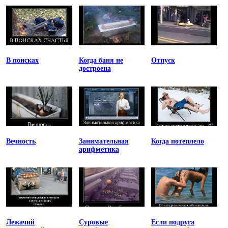
В поисках
Когда баня не
Отпуск
достроена
Вечность
Занимательная
Когда потеплело
арифметика
Лежачий
Суровые
Если подруга