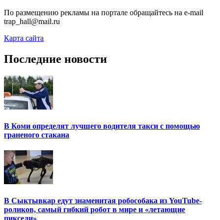
По размещению рекламы на портале обращайтесь на e-mail
trap_hall@mail.ru
Карта сайта
Последние новости
В Коми определят лучшего водителя такси с помощью
граненого стакана
В Сыктывкар едут знаменитая робособака из YouTube-
роликов, самый гибкий робот в мире и «летающие
пиксели»