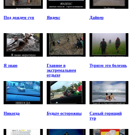
Под дождем суп
Яндекс
Дайвер
Я знаю
Главное в
Туризм это болезнь
экстремальном
отдыхе
Никогда
Будьте осторожны
Самый горящий
тур