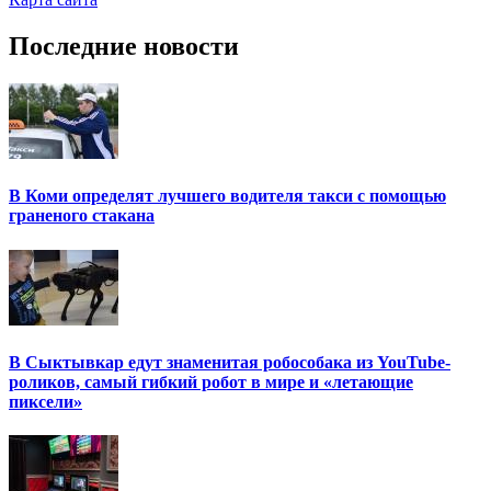
Последние новости
В Коми определят лучшего водителя такси с помощью
граненого стакана
В Сыктывкар едут знаменитая робособака из YouTube-
роликов, самый гибкий робот в мире и «летающие
пиксели»