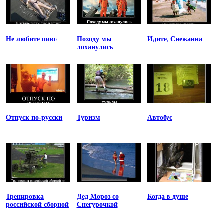
Не любите пиво
Походу мы
Идите, Снежанна
лоханулись
Отпуск по-русски
Туризм
Автобус
Тренировка
Дед Мороз со
Когда в душе
российской сборной
Снегурочкой