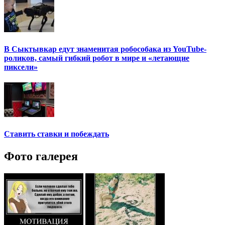
В Сыктывкар едут знаменитая робособака из YouTube-
роликов, самый гибкий робот в мире и «летающие
пиксели»
Ставить ставки и побеждать
Фото галерея