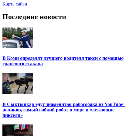
Карта сайта
Последние новости
В Коми определят лучшего водителя такси с помощью
граненого стакана
В Сыктывкар едут знаменитая робособака из YouTube-
роликов, самый гибкий робот в мире и «летающие
пиксели»