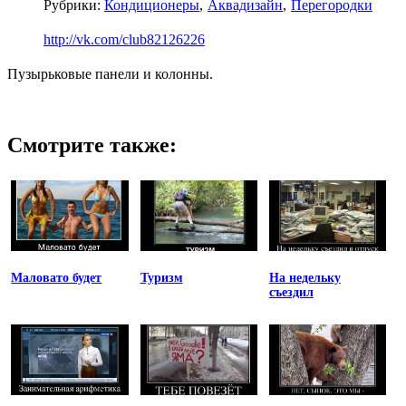
Рубрики:
Кондиционеры
Аквадизайн
Перегородки
http://vk.com/club82126226
Пузырьковые панели и колонны.
Смотрите также:
Маловато будет
Туризм
На недельку
съездил