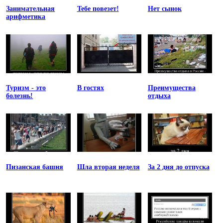
Занимательная
Тебе повезет!
Нет сынок
арифметика
Туризм - это
В гостях
Преимущества
болезнь!
отдыха
Пизанская башня
Шла вторая неделя
За 2 дня до отпуска