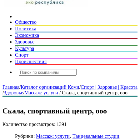
Общество
Политика
Экономика
Здоровье
Культура
Спорт
Происшествия
Главная
/
Каталог организаций Коми
/
Спорт | Здоровье | Красота
/
Здоровье
/
Массаж: услуги
/
Скала, спортивный центр, ооо
Скала, спортивный центр, ооо
Количество просмотров: 1391
Рубрики:
Массаж: услуги
Танцевальные студии