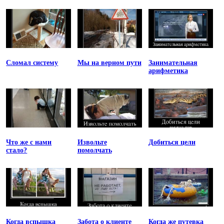
Сломал систему
Мы на верном пути
Занимательная
арифметика
Что же с нами
Извольте
Добиться цели
стало?
помолчать
Когда вспышка
Забота о клиенте
Когда же путевка