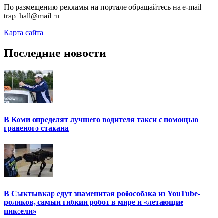
По размещению рекламы на портале обращайтесь на e-mail
trap_hall@mail.ru
Карта сайта
Последние новости
В Коми определят лучшего водителя такси с помощью
граненого стакана
В Сыктывкар едут знаменитая робособака из YouTube-
роликов, самый гибкий робот в мире и «летающие
пиксели»