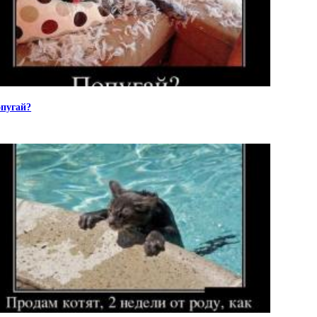
пугай?