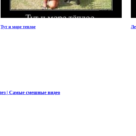
Тут и море теплое
Ле
ез | Самые смешные видео