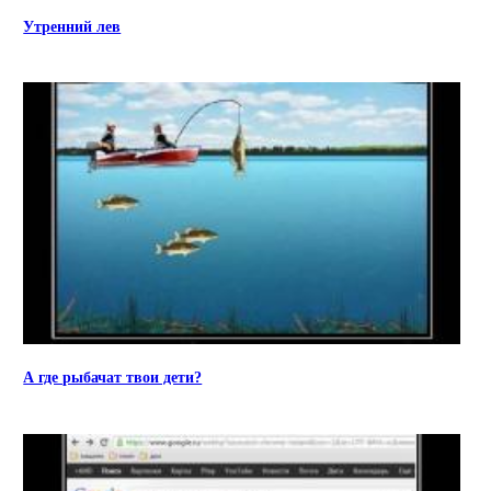
Утренний лев
А где рыбачат твои дети?