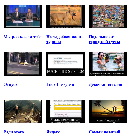
Мы расскажем тебе
Несъедобная часть
Подальше от
туриста
городской суеты
Отпуск
Fuck the sytem
Девочки плясали
Ради этого
Яндекс
Самый нелепый