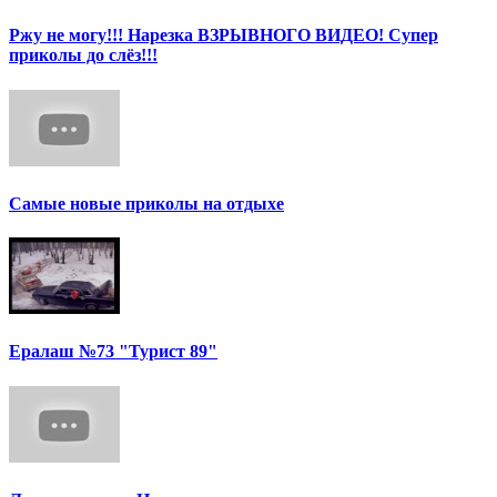
Ржу не могу!!! Нарезка ВЗРЫВНОГО ВИДЕО! Супер
приколы до слёз!!!
Самые новые приколы на отдыхе
Ералаш №73 "Турист 89"