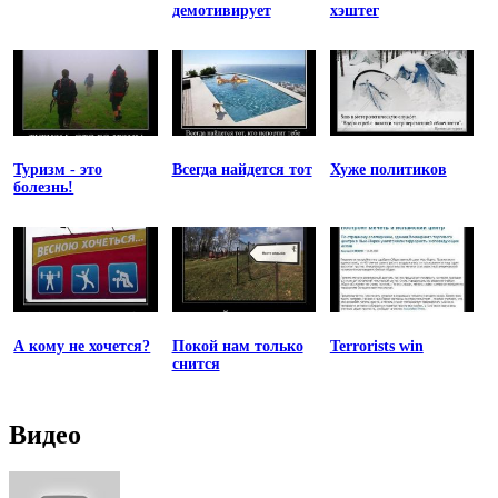
демотивирует
хэштег
Туризм - это
Всегда найдется тот
Хуже политиков
болезнь!
А кому не хочется?
Покой нам только
Terrorists win
снится
Видео