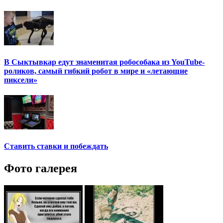
В Сыктывкар едут знаменитая робособака из YouTube-
роликов, самый гибкий робот в мире и «летающие
пиксели»
Ставить ставки и побеждать
Фото галерея