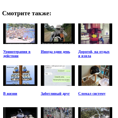
Смотрите также:
Уринотерапия в
Иногда один день
Дорогой, на отдых
действии
я взяла
В жизни
Заботливый друг
Сломал систему