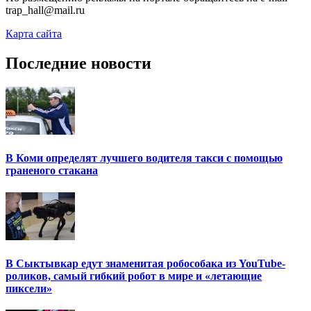
trap_hall@mail.ru
Карта сайта
Последние новости
В Коми определят лучшего водителя такси с помощью
граненого стакана
В Сыктывкар едут знаменитая робособака из YouTube-
роликов, самый гибкий робот в мире и «летающие
пиксели»