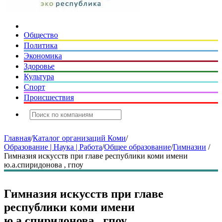
Общество
Политика
Экономика
Здоровье
Культура
Спорт
Происшествия
Главная
/
Каталог организаций Коми
/
Образование | Наука | Работа
/
Общее образование
/
Гимназии
/
Гимназия искусств при главе республики коми имени
ю.а.спиридонова , гпоу
Гимназия искусств при главе
республики коми имени
ю.а.спиридонова , гпоу