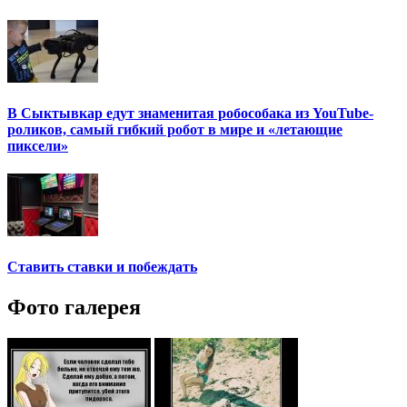
В Сыктывкар едут знаменитая робособака из YouTube-
роликов, самый гибкий робот в мире и «летающие
пиксели»
Ставить ставки и побеждать
Фото галерея