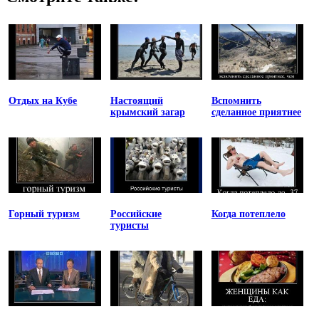
Отдых на Кубе
Настоящий
Вспомнить
крымский загар
сделанное приятнее
Горный туризм
Российские
Когда потеплело
туристы