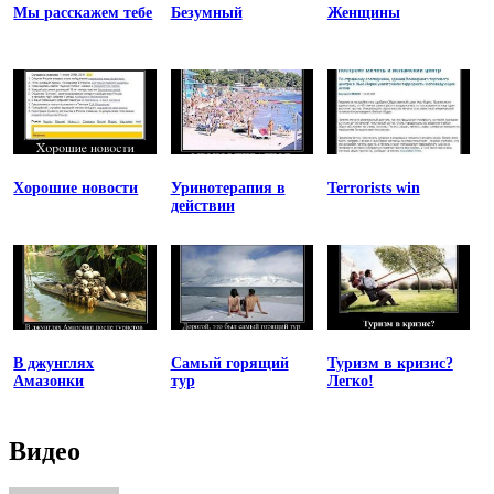
Мы расскажем тебе
Безумный
Женщины
Хорошие новости
Уринотерапия в
Terrorists win
действии
В джунглях
Самый горящий
Туризм в кризис?
Амазонки
тур
Легко!
Видео