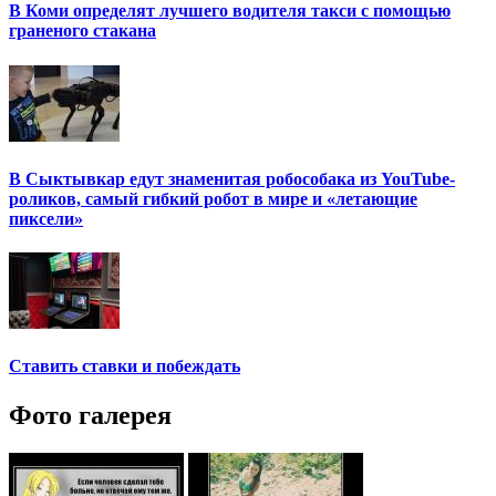
В Коми определят лучшего водителя такси с помощью
граненого стакана
В Сыктывкар едут знаменитая робособака из YouTube-
роликов, самый гибкий робот в мире и «летающие
пиксели»
Ставить ставки и побеждать
Фото галерея