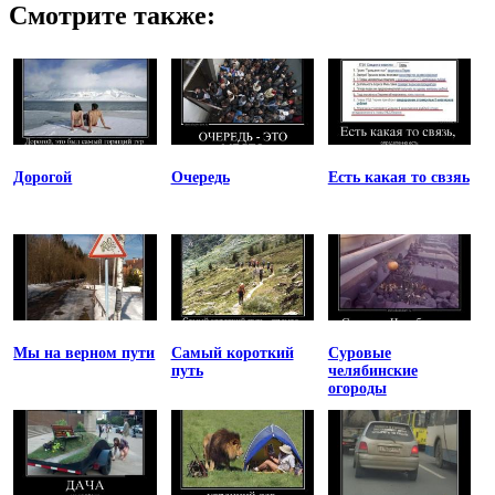
Смотрите также:
Дорогой
Очередь
Есть какая то свзяь
Мы на верном пути
Самый короткий
Суровые
путь
челябинские
огороды