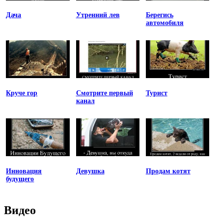
Дача
Утренний лев
Берегись
автомобиля
Круче гор
Смотрите первый
Турист
канал
Инновация
Девушка
Продам котят
будущего
Видео