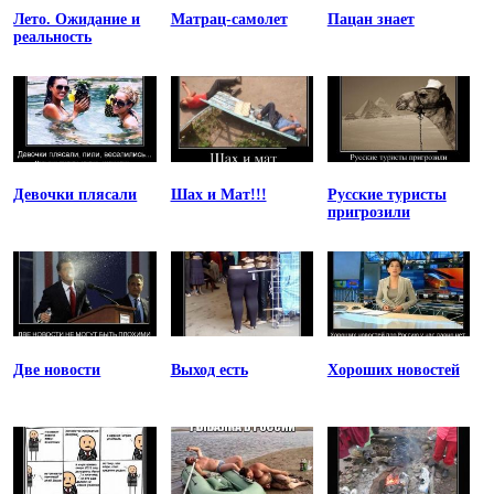
Лето. Ожидание и
Матрац-самолет
Пацан знает
реальность
Девочки плясали
Шах и Мат!!!
Русские туристы
пригрозили
Две новости
Выход есть
Хороших новостей