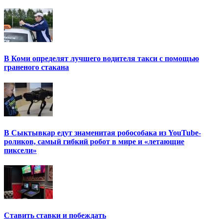
В Коми определят лучшего водителя такси с помощью
граненого стакана
В Сыктывкар едут знаменитая робособака из YouTube-
роликов, самый гибкий робот в мире и «летающие
пиксели»
Ставить ставки и побеждать