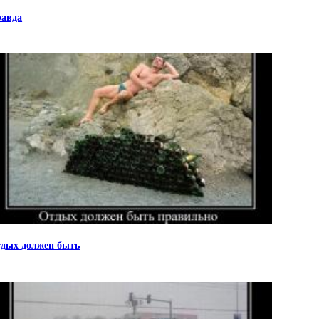
авда
дых должен быть