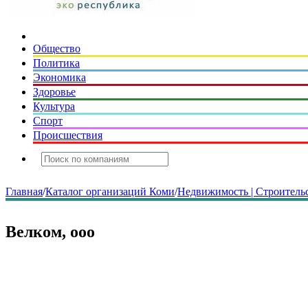
Общество
Политика
Экономика
Здоровье
Культура
Спорт
Происшествия
Главная
/
Каталог организаций Коми
/
Недвижимость | Строительс
Велком, ооо