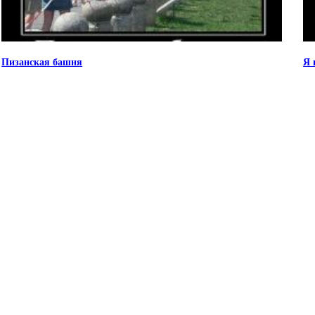
Пизанская башня
Я 