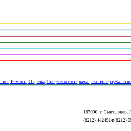
тво | Ремонт | Отделка
/
Предметы интерьера | экстерьера
/
Жалюзи 
167000, г. Сыктывкар, Л
(8212) 442451\n(8212) 