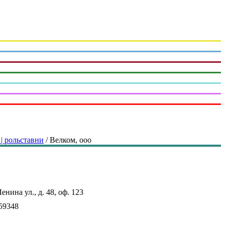
| рольставни
/
Велком, ооо
енина ул., д. 48, оф. 123
559348