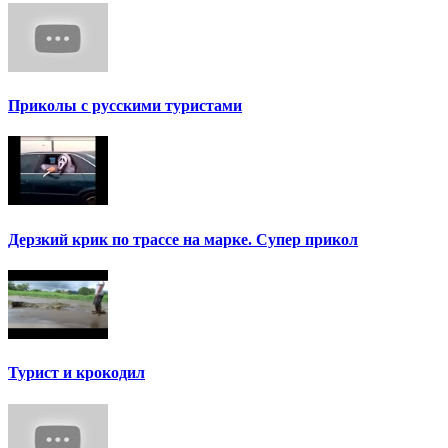
Приколы с русскими туристами
Дерзкий крик по трассе на марке. Супер прикол
Турист и крокодил