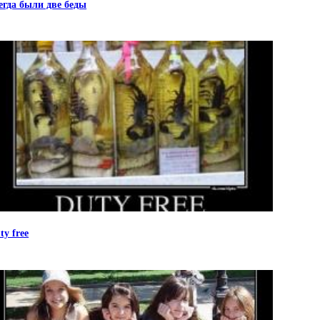
егда были две беды
ty free