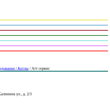
удование | Котлы
/
Атт сервис
алинина ул., д. 2/3