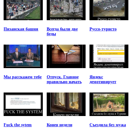
Пизанская башня
Всегда были две
Руссо-туристо
беды
Мы расскажем тебе
Отпуск. Главное
Яндекс
правильно начать
демотивирует
Fuck the sytem
Конец недели
Съездила без мужа