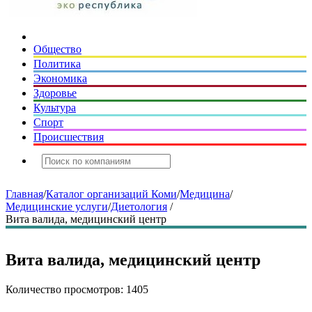
Общество
Политика
Экономика
Здоровье
Культура
Спорт
Происшествия
Главная
/
Каталог организаций Коми
/
Медицина
/
Медицинские услуги
/
Диетология
/
Вита валида, медицинский центр
Вита валида, медицинский центр
Количество просмотров: 1405