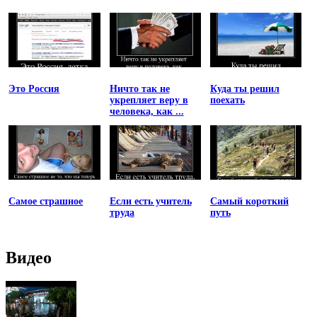
Это Россия
Ничто так не
Куда ты решил
укрепляет веру в
поехать
человека, как ...
Самое страшное
Если есть учитель
Самый короткий
труда
путь
Видео