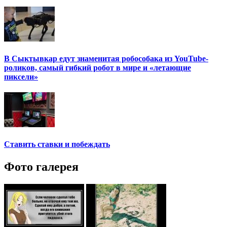
В Сыктывкар едут знаменитая робособака из YouTube-
роликов, самый гибкий робот в мире и «летающие
пиксели»
Ставить ставки и побеждать
Фото галерея