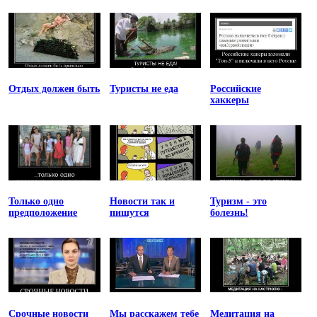
Отдых должен быть
Туристы не еда
Российские
хаккеры
Только одно
Новости так и
Туризм - это
предположение
пишутся
болезнь!
Срочные новости
Мы расскажем тебе
Медитация на