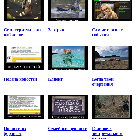
Суть туризма взять
Завтрак
Самые важные
побольше
события
Подача новостей
Клиент
Когда твои
очертания
Новости из
Семейные ценности
Главное в
будущего
экстремальном
отдыхе