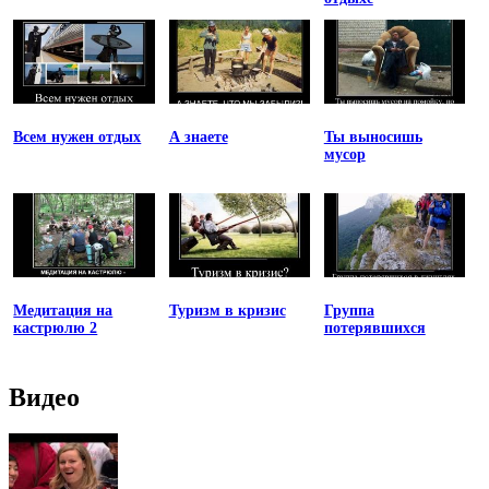
Всем нужен отдых
А знаете
Ты выносишь
мусор
Медитация на
Туризм в кризис
Группа
кастрюлю 2
потерявшихся
Видео