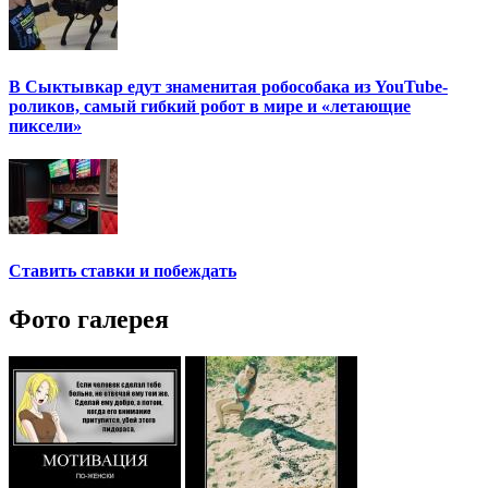
В Сыктывкар едут знаменитая робособака из YouTube-
роликов, самый гибкий робот в мире и «летающие
пиксели»
Ставить ставки и побеждать
Фото галерея