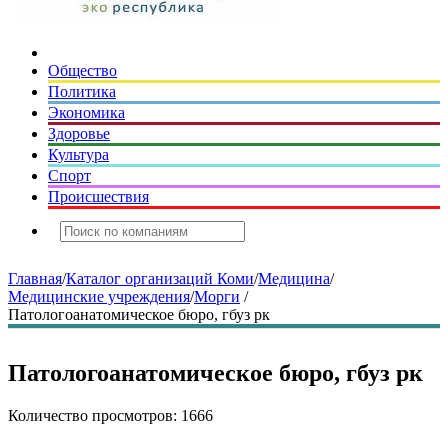
Общество
Политика
Экономика
Здоровье
Культура
Спорт
Происшествия
Главная
/
Каталог организаций Коми
/
Медицина
/
Медицинские учреждения
/
Морги
/
Патологоанатомическое бюро, гбуз рк
Патологоанатомическое бюро, гбуз рк
Количество просмотров: 1666