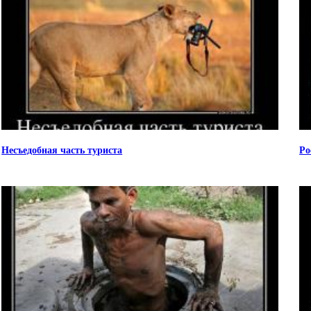
Несъедобная часть туриста
Ро