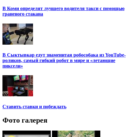
В Коми определят лучшего водителя такси с помощью
граненого стакана
В Сыктывкар едут знаменитая робособака из YouTube-
роликов, самый гибкий робот в мире и «летающие
пиксели»
Ставить ставки и побеждать
Фото галерея