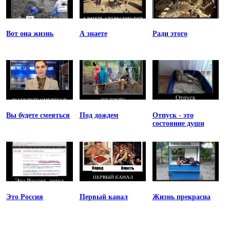
Вот она жизнь
А знаете
Ради этого
Вы будете смеяться
Под дождем
Отпуск - это
состояние души
Это Россия
Первый канал
Жизнь прекрасна