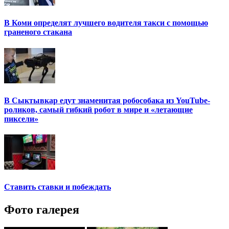
В Коми определят лучшего водителя такси с помощью
граненого стакана
В Сыктывкар едут знаменитая робособака из YouTube-
роликов, самый гибкий робот в мире и «летающие
пиксели»
Ставить ставки и побеждать
Фото галерея