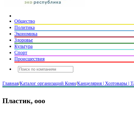
Общество
Политика
Экономика
Здоровье
Культура
Спорт
Происшествия
Главная
/
Каталог организаций Коми
/
Канцелярия | Хозтовары | Т
Пластик, ооо