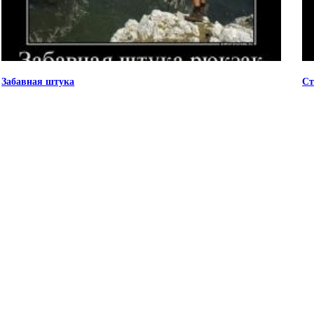
Забавная штука
Ст