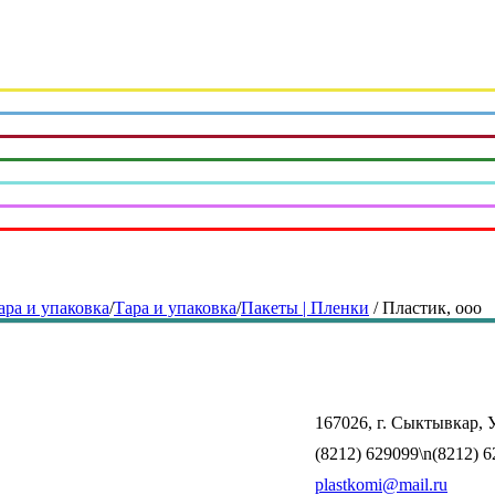
ара и упаковка
/
Тара и упаковка
/
Пакеты | Пленки
/
Пластик, ооо
167026, г. Сыктывкар, У
(8212) 629099\n(8212) 
plastkomi@mail.ru