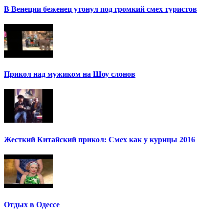
В Венеции беженец утонул под громкий смех туристов
Прикол над мужиком на Шоу слонов
Жесткий Китайский прикол: Смех как у курицы 2016
Отдых в Одессе