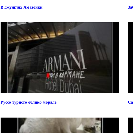
В джунглях Амазонки
За
Руссо туристо облико морале
Са