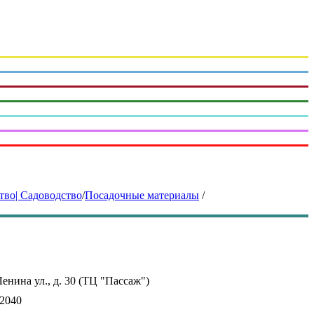
тво| Садоводство
/
Посадочные материалы
/
Ленина ул., д. 30 (ТЦ "Пассаж")
02040