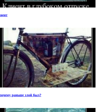
иент
почему раньше злой был?