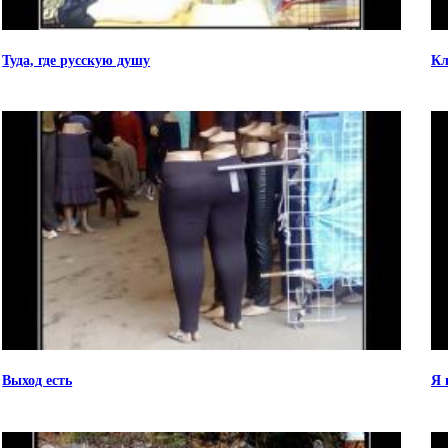
Туда, где русскую душу
Кл
Выход есть
Я 