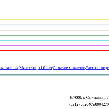
ты питания
/
Мясо птицы | Яйцо
/
Сельское хозяйство
/
Растениеводс
167000, г. Сыктывкар, 
(8212) 552040\n890427