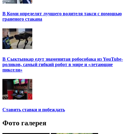
В Коми определят лучшего водителя такси с помощью
граненого стакана
В Сыктывкар едут знаменитая робособака из YouTube-
роликов, самый гибкий робот в мире и «летающие
пиксели»
Ставить ставки и побеждать
Фото галерея