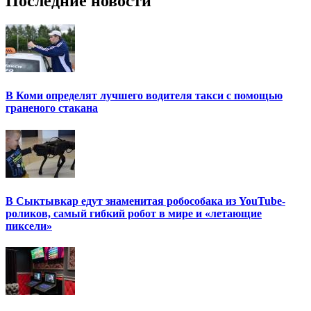
Последние новости
В Коми определят лучшего водителя такси с помощью
граненого стакана
В Сыктывкар едут знаменитая робособака из YouTube-
роликов, самый гибкий робот в мире и «летающие
пиксели»