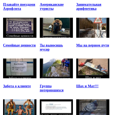
Плавайте поездами
Американские
Занимательная
Аэрофлота
туристы
арифметика
Семейные ценности
Ты выносишь
Мы на верном пути
мусор
Забота о клиенте
Группа
Шах и Мат!!!
потерявшихся