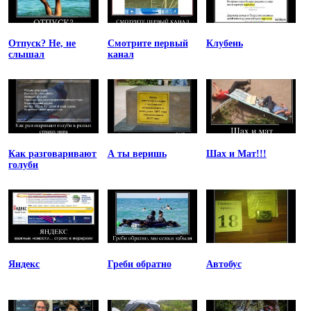
Отпуск? Не, не
Смотрите первый
Клубень
слышал
канал
Как разговаривают
А ты веришь
Шах и Мат!!!
голуби
Яндекс
Греби обратно
Автобус