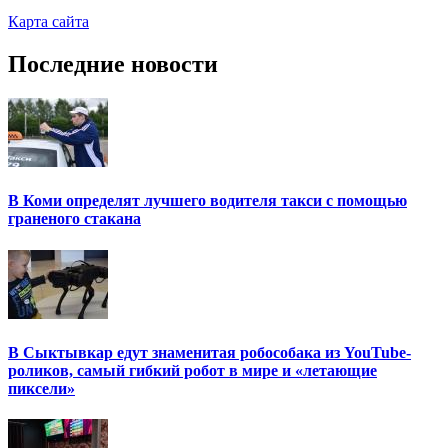
Карта сайта
Последние новости
В Коми определят лучшего водителя такси с помощью
граненого стакана
В Сыктывкар едут знаменитая робособака из YouTube-
роликов, самый гибкий робот в мире и «летающие
пиксели»