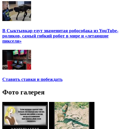
В Сыктывкар едут знаменитая робособака из YouTube-
роликов, самый гибкий робот в мире и «летающие
пиксели»
Ставить ставки и побеждать
Фото галерея