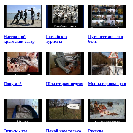
Настоящий
Российские
Путешествие - это
крымский загар
туристы
боль
Попугай?
Шла вторая неделя
Мы на верном пути
Отпуск - это
Покой нам только
Русские