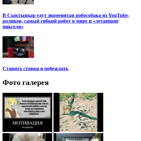
В Сыктывкар едут знаменитая робособака из YouTube-
роликов, самый гибкий робот в мире и «летающие
пиксели»
Ставить ставки и побеждать
Фото галерея