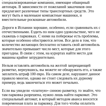
специализированные компании, имеющие обширный
автопарк. В зависимости от пожеланий заказчиков они
предлагают различные типы транспортных средств. Это
могут быть и маленькие компактные машинки, и
вместительные роскошные автомобили.
Дороги в Испании хорошие, особенно, если сравнивать их с
отечественными. Ездить по ним одно удовольствие, чего не
скажешь о парковках. С ними на побережье есть проблемы,
которые особенно обостряются летом. Все дело в том, что
количество желающих бесплатно оставить свой автомобиль
значительно превышает число мест, которые для этого
пригодны. В связи с этим, на курортах найти место для
машины крайне затруднительно.
Нельзя оставлять автомобиль на желтой запрещающей
разметке, вернувшись, вы можете не обнаружить его, а также
заплатить штраф 100 евро. На самом деле, нарушают данное
правило многие, однако не стоит следовать их дурному
примеру, ведь закончиться это может печально.
Если вы увидели «платную» синюю разметку, то знайте, что
там парковка разрешена, нужно лишь найти паркомат. Это
специальный автомат, в который методом аванса вносится
повременная плата за парковку. Для того чтобы оплатить