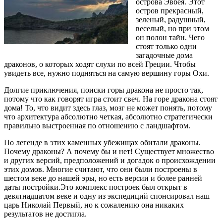
острова Эвбея. Этот
остров прекрасный,
зеленый, радушный,
веселый, но при этом
он полон тайн. Чего
стоят только одни
загадочные дома
драконов, о которых ходят слухи по всей Греции. Чтобы
увидеть все, нужно подняться на самую вершину горы Охи.
Долгие приключения, поиски горы дракона не просто так,
потому что как говорят игра стоит свеч. На горе дракона стоят
дома! То, что видит здесь глаз, мозг не может понять, потому
что архитектура абсолютно четкая, абсолютно стратегически
правильно выстроенная по отношению с ландшафтом.
По легенде в этих каменных убежищах обитали драконы.
Почему драконы? А почему бы и нет! Существует множество
и других версий, предположений и догадок о происхождении
этих домов. Многие считают, что они были построены в
шестом веке до нашей эры, но есть версии и более ранней
даты постройки.Это комплекс построек был открыт в
девятнадцатом веке и одну из экспедиций спонсировал наш
царь Николай Первый, но к сожалению она никаких
результатов не достигла.