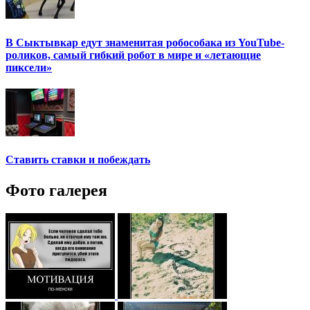
В Сыктывкар едут знаменитая робособака из YouTube-
роликов, самый гибкий робот в мире и «летающие
пиксели»
Ставить ставки и побеждать
Фото галерея