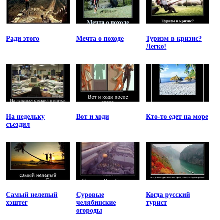
Ради этого
Мечта о походе
Туризм в кризис?
Легко!
На недельку
Вот и ходи
Кто-то едет на море
съездил
Самый нелепый
Суровые
Когда русский
хэштег
челябинские
турист
огороды