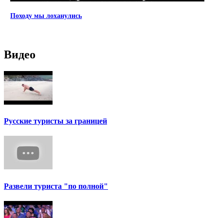
Походу мы лоханулись
Видео
Русские туристы за границей
Развели туриста "по полной"