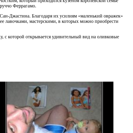
 Аостким, который приходился кузеном королевской семье
рруччо Феррагамо.
 Сан-Джастина. Благодаря их усилиям «маленький овражек»
 ее лавочками, мастерскими, в которых можно приобрести
у, с которой открывается удивительный вид на оливковые