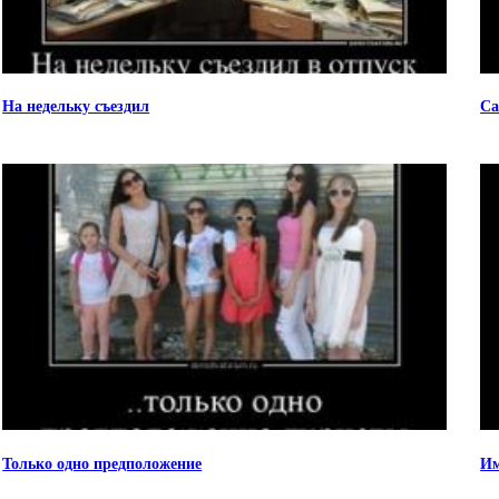
На недельку съездил
Са
Только одно предположение
Им