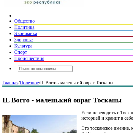
Общество
Политика
Экономика
Здоровье
Культура
Спорт
Происшествия
Главная
/
Полезное
/
IL Borro - маленький овраг Тосканы
IL Borro - маленький овраг Тосканы
Если переводить с Тоска
историей и хранит в се
Это тосканское имение, 