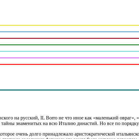
нского на русский, IL Borro не что иное как «маленький овраг»,
бе тайны знаменитых на всю Италию династий. Но все по поряд
которое очень долго принадлежало аристократической итальянской