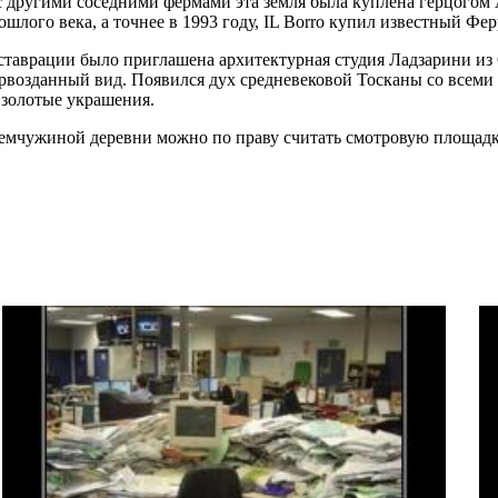
с другими соседними фермами эта земля была куплена герцогом
ошлого века, а точнее в 1993 году, IL Borro купил известный Фе
ставрации было приглашена архитектурная студия Ладзарини из
рвозданный вид. Появился дух средневековой Тосканы со всеми
 золотые украшения.
жемчужиной деревни можно по праву считать смотровую площадк