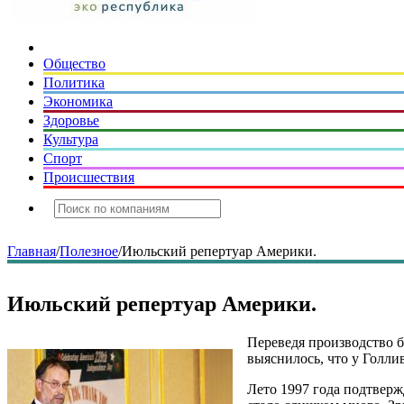
Общество
Политика
Экономика
Здоровье
Культура
Спорт
Происшествия
Главная
/
Полезное
/
Июльский репертуар Америки.
Июльский репертуар Америки.
Переведя производство б
выяснилось, что у Голли
Лето 1997 года подтверж