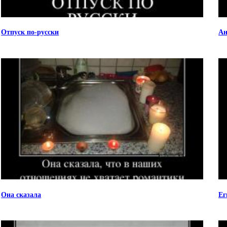
Отпуск по-русски
Ан
Она сказала
Ег