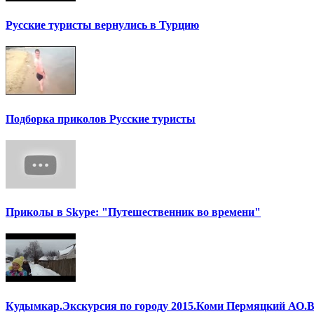
Русские туристы вернулись в Турцию
Подборка приколов Русские туристы
Приколы в Skype: "Путешественник во времени"
Кудымкар.Экскурсия по городу 2015.Коми Пермяцкий АО.В