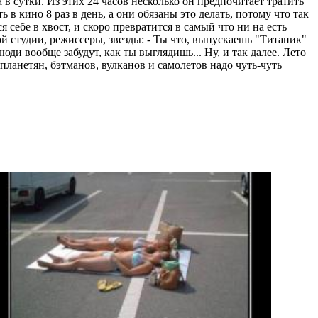
 в сутки. Из этих 24 часов несколько он предпочитает тратить
 в кино 8 раз в день, а они обязаны это делать, потому что так
себе в хвост, и скоро превратится в самый что ни на есть
ой студии, режиссеры, звезды: - Ты что, выпускаешь "Титаник"
ди вообще забудут, как ты выглядишь... Ну, и так далее. Лето
планетян, бэтманов, вулканов и самолетов надо чуть-чуть