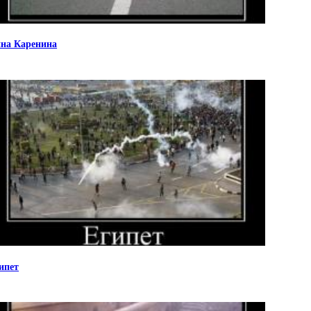
на Каренина
ипет