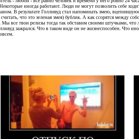
тель - любой - все равно человек и времени у него ровно 24 часа
. Некоторые иногда работают. Люди не могут позволить себе ходить
аном. В результате Голливуд стал напоминать змею, вцепившуюся 
читать, что это зеленая змея) бублик. А как ссорятся между соб
 Мы все твои релизы тогда так обставим своими штучками, что лю
лливуд зажрался. Что в таком виде он не жизнеспособен. Что ино
овсем.