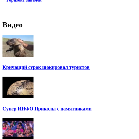
Горизонт завален
Видео
Кричащий сурок шокировал туристов
Супер ИНФО Приколы с памятниками