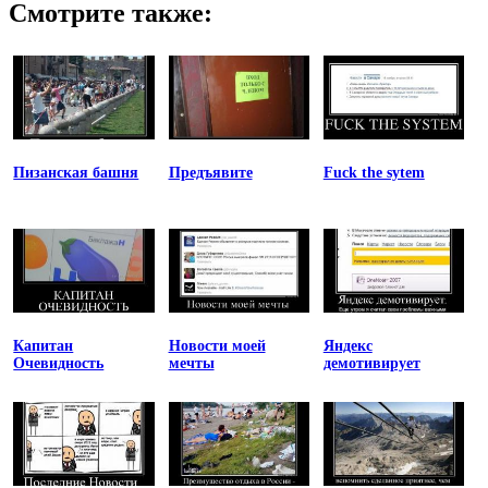
Смотрите также:
Пизанская башня
Предъявите
Fuck the sytem
Капитан
Новости моей
Яндекс
Очевидность
мечты
демотивирует