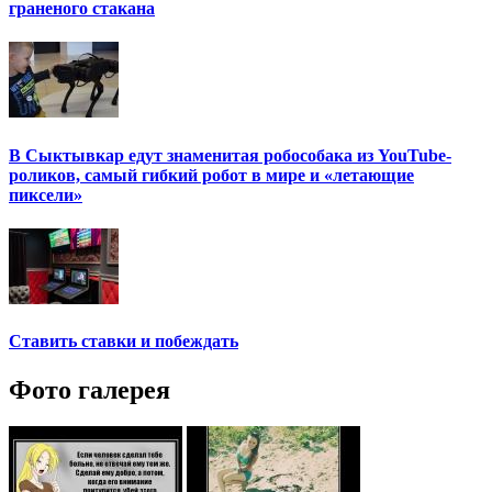
граненого стакана
В Сыктывкар едут знаменитая робособака из YouTube-
роликов, самый гибкий робот в мире и «летающие
пиксели»
Ставить ставки и побеждать
Фото галерея