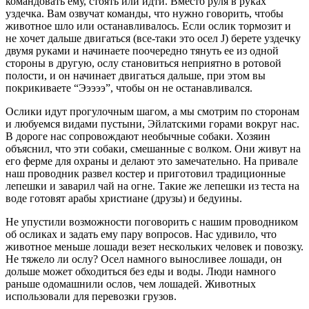
командовать ему, стоять или идти. Вместо руля в руках
уздечка. Вам озвучат команды, что нужно говорить, чтобы
животное шло или останавливалось. Если ослик тормозит и
не хочет дальше двигаться (все-таки это осел J) берете уздечку
двумя руками и начинаете поочередно тянуть ее из одной
стороны в другую, ослу становиться неприятно в ротовой
полости, и он начинает двигаться дальше, при этом вы
покрикиваете “Эээээ”, чтобы он не останавливался.
Ослики идут прогулочным шагом, а мы смотрим по сторонам
и любуемся видами пустыни, Эйлатскими горами вокруг нас.
В дороге нас сопровождают необычные собаки. Хозяин
объяснил, что эти собаки, смешанные с волком. Они живут на
его ферме для охраны и делают это замечательно. На привале
наш проводник развел костер и приготовил традиционные
лепешки и заварил чай на огне. Такие же лепешки из теста на
воде готовят арабы христиане (друзы) и бедуины.
Не упустили возможности поговорить с нашим проводником
об осликах и задать ему пару вопросов. Нас удивило, что
животное меньше лошади везет нескольких человек и повозку.
Не тяжело ли ослу? Осел намного выносливее лошади, он
дольше может обходиться без еды и воды. Люди намного
раньше одомашнили ослов, чем лошадей. Животных
использовали для перевозки грузов.