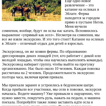
Еще одно новое
развлечение – это
катание на осликах в
Эйлате. Ферма
находится за городом
прямо в пустыне Негев.
Меня мучили
сомнения, вообще, будут ли ослы нас катать. Вспомнилось
выражение «упрямый как осел». Несмотря на сомнения, мы
все же взяли экскурсию. И это того стоит! Катание на осликах
в Эйлате – отличный отдых для детей и взрослых.
Экскурсовод, он же хозяин фермы. По образованию
дрессировщик диких лошадей (тот, кто работает с дикой или
молодой лошадью, чтобы она научилась выполнять команды).
Экскурсовод набирает группу, чтобы выйти на прогулку
организованно. Нас было около 10 человек. Каждая повозка
рассчитана на 2 человек. Продолжительность экскурсии:
полтора часа, включая время привала.
Мы приехали заранее и устроились в бедуинском шатре.
Когда прибыли все участники, мы сели в повозки, экскурсия
началась. Водите машину? Уже привыкли к ощущению, что
нужно завести, покрутить руль, нажать на педали, и машина
поехала. Попробуйте также ловко заставить идти осла и