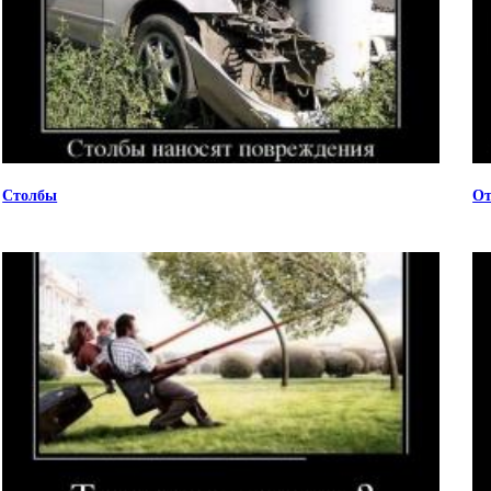
Столбы
От