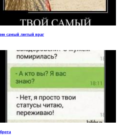
ою самый лютый враг
брота