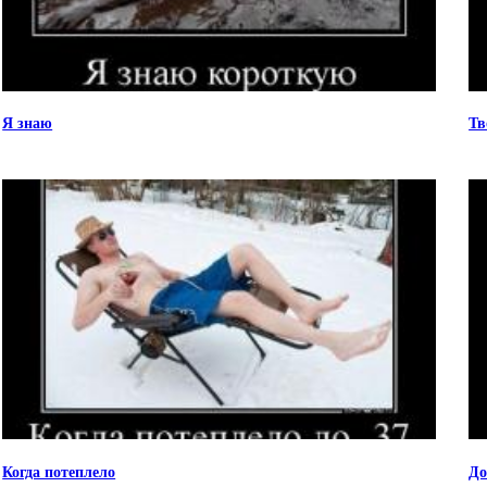
Я знаю
Тв
Когда потеплело
До