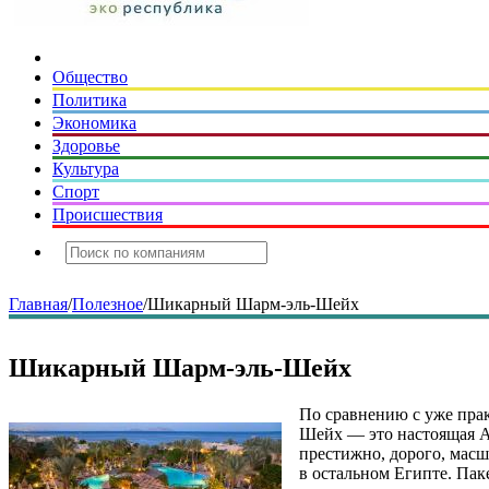
Общество
Политика
Экономика
Здоровье
Культура
Спорт
Происшествия
Главная
/
Полезное
/
Шикарный Шарм-эль-Шейх
Шикарный Шарм-эль-Шейх
По сравнению с уже пра
Шейх — это настоящая Аз
престижно, дорого, масш
в остальном Египте. Паке