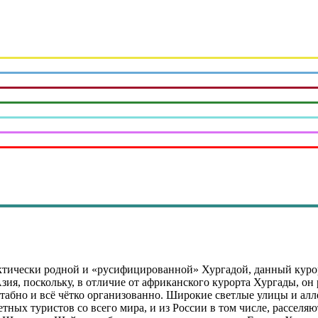
ктически родной и «русифицированной» Хургадой, данный курор
ия, поскольку, в отличие от африканского курорта Хургады, он
табно и всё чётко организованно. Широкие светлые улицы и алл
тных туристов со всего мира, и из России в том числе, расселяю