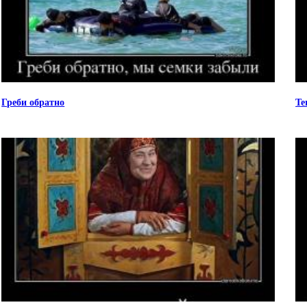
Греби обратно
Te