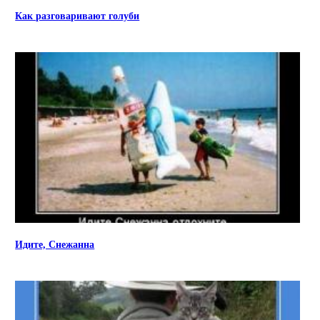
Как разговаривают голуби
Идите, Снежанна