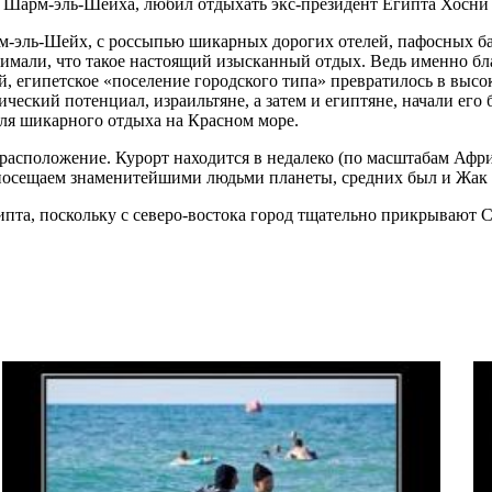
е Шарм-эль-Шейха, любил отдыхать экс-президент Египта Хосни
-эль-Шейх, с россыпью шикарных дорогих отелей, пафосных ба
имали, что такое настоящий изысканный отдых. Ведь именно бла
, египетское «поселение городского типа» превратилось в высо
еский потенциал, израильтяне, а затем и египтяне, начали его б
ля шикарного отдыха на Красном море.
 расположение. Курорт находится в недалеко (по масштабам Аф
л посещаем знаменитейшими людьми планеты, средних был и Жак 
гипта, поскольку с северо-востока город тщательно прикрывают 