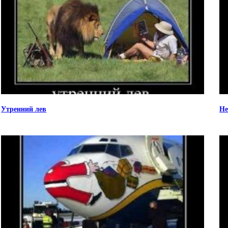
Утренний лев
Не