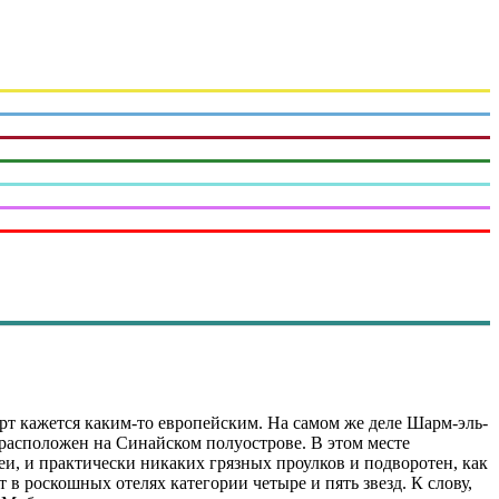
т кажется каким-то европейским. На самом же деле Шарм-эль-
 расположен на Синайском полуострове. В этом месте
еи, и практически никаких грязных проулков и подворотен, как
т в роскошных отелях категории четыре и пять звезд. К слову,