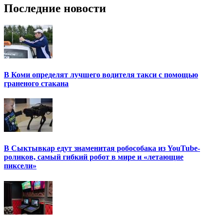
Последние новости
В Коми определят лучшего водителя такси с помощью
граненого стакана
В Сыктывкар едут знаменитая робособака из YouTube-
роликов, самый гибкий робот в мире и «летающие
пиксели»