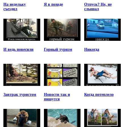
На недельку
Я в походе
Отпуск? Не, не
съездил
слышал
И ведь повесили
Горный туризм
Никогда
Завтрак туристом
Новости так и
Когда потеплело
пишутся