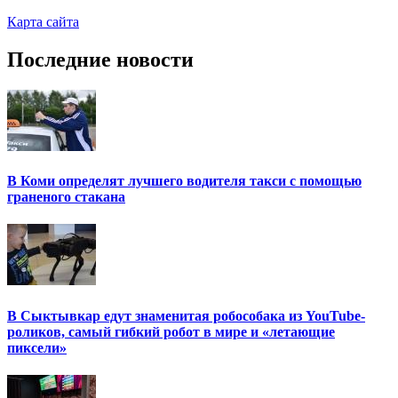
Карта сайта
Последние новости
В Коми определят лучшего водителя такси с помощью
граненого стакана
В Сыктывкар едут знаменитая робособака из YouTube-
роликов, самый гибкий робот в мире и «летающие
пиксели»