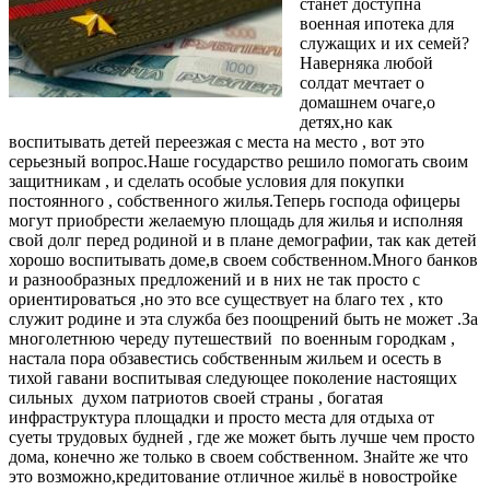
станет доступна
военная ипотека для
служащих и их семей?
Наверняка любой
солдат мечтает о
домашнем очаге,о
детях,но как
воспитывать детей переезжая с места на место , вот это
серьезный вопрос.Наше государство решило помогать своим
защитникам , и сделать особые условия для покупки
постоянного , собственного жилья.Теперь господа офицеры
могут приобрести желаемую площадь для жилья и исполняя
свой долг перед родиной и в плане демографии, так как детей
хорошо воспитывать доме,в своем собственном.Много банков
и разнообразных предложений и в них не так просто с
ориентироваться ,но это все существует на благо тех , кто
служит родине и эта служба без поощрений быть не может .За
многолетнюю череду путешествий по военным городкам ,
настала пора обзавестись собственным жильем и осесть в
тихой гавани воспитывая следующее поколение настоящих
сильных духом патриотов своей страны , богатая
инфраструктура площадки и просто места для отдыха от
суеты трудовых будней , где же может быть лучше чем просто
дома, конечно же только в своем собственном. Знайте же что
это возможно,кредитование отличное жильё в новостройке