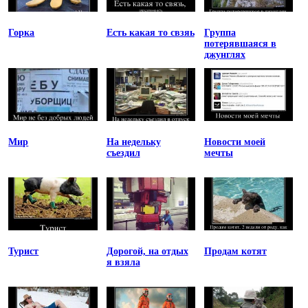
Горка
Есть какая то свзяь
Группа
потерявшаяся в
джунглях
Мир
На недельку
Новости моей
съездил
мечты
Турист
Дорогой, на отдых
Продам котят
я взяла