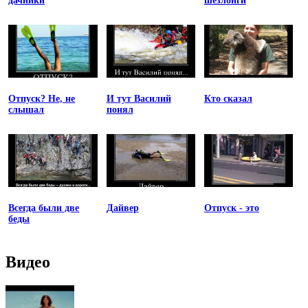
дачники
шезлонги
Отпуск? Не, не
И тут Василий
Кто сказал
слышал
понял
Всегда были две
Дайвер
Отпуск - это
беды
Видео