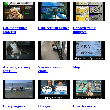
Самые важные
Совместный бизнес
Новости так и
события
пишутся
А я хочу, а я хочу
Что же с нами
Мир
опять ....
стало?
Сразу видно -
Правда
Способ занять