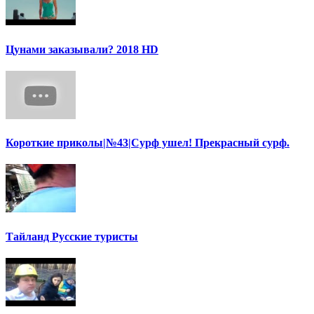
Цунами заказывали? 2018 HD
Короткие приколы|№43|Сурф ушел! Прекрасный сурф.
Тайланд Русские туристы