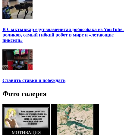
В Сыктывкар едут знаменитая робособака из YouTube-
роликов, самый гибкий робот в мире и «летающие
пиксели»
Ставить ставки и побеждать
Фото галерея