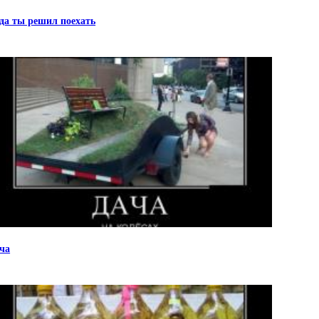
да ты решил поехать
ча