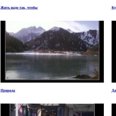
Жить надо так, чтобы
Ку
Природа
Да