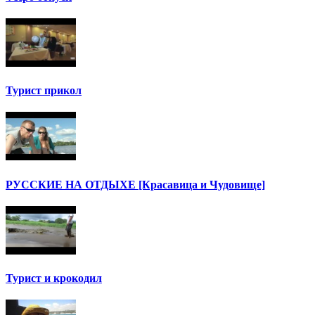
Турист прикол
РУССКИЕ НА ОТДЫХЕ [Красавица и Чудовище]
Турист и крокодил