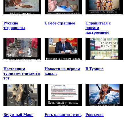
Русские
Самое страшное
Справиться с
террористы
плохим
настроением
Настоящим
Новости на первом
В Турцию
туристом считается
канале
тот
Безумный Макс
Есть какая то свзяь
Рюкзачок