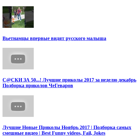
Вьетнамцы впервые видят русского малыша
С@СКИ ЗА 50...! Лучшие приколы 2017 за неделю декабрь
Подборка приколов ЧеГеваров
Лучшие Новые Приколы Ноябрь 2017 | Подборка самых
смешные видео | Best Funny videos, Fail, Jokes