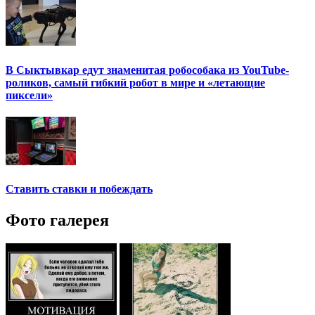
В Сыктывкар едут знаменитая робособака из YouTube-
роликов, самый гибкий робот в мире и «летающие
пиксели»
Ставить ставки и побеждать
Фото галерея